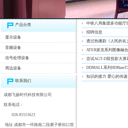
中铁八局集团多功能厅
产品分类
招聘信息
显示设备
透过热播剧《人民的名
音频设备
ATER派克系列图像融合
信号处理设备
尝试AGT-D双投影大
DDMALL系列HDBa
周边设备
知识的接力 爱心的传
联系我们
成都飞扬时代科技有限公司
联系电话：
028-85553623
地址:成都市一环路南二段磨子桥街口世